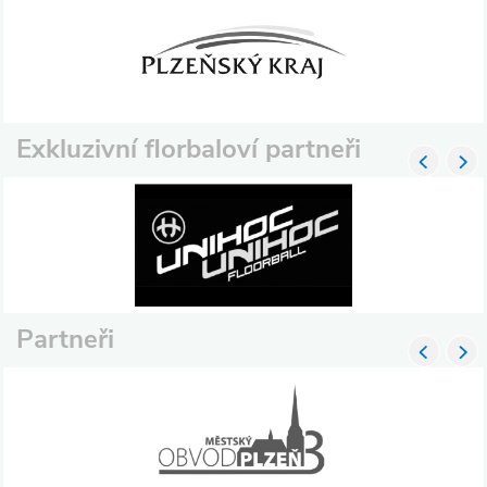
Exkluzivní florbaloví partneři
Partneři