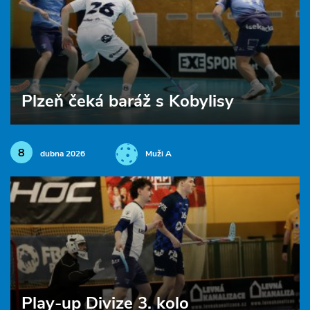
Plzeň čeká baráž s Kobylisy
8
dubna 2026
Muži A
Play-up Divize 3. kolo