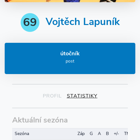
69
Vojtěch Lapuník
útočník
post
PROFIL
STATISTIKY
Aktuální sezóna
Sezóna
Záp
G
A
B
+/-
TM