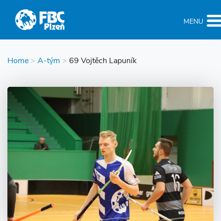
MENU
Home
>
A-tým
>
69 Vojtěch Lapuník