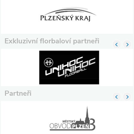
Exkluzivní florbaloví partneři
Partneři