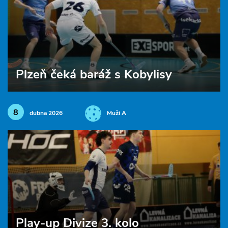
Plzeň čeká baráž s Kobylisy
8
dubna 2026
Muži A
Play-up Divize 3. kolo