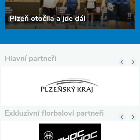
Plzeň otočila a jde dál
Hlavní partneři
Exkluzivní florbaloví partneři