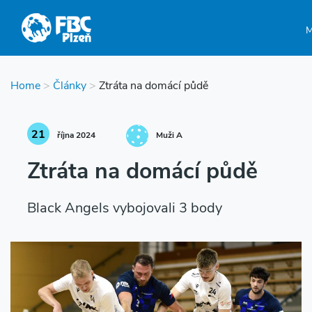
Home
>
Články
>
​Ztráta na domácí půdě
21
října 2024
Muži A
​Ztráta na domácí půdě
Black Angels vybojovali 3 body