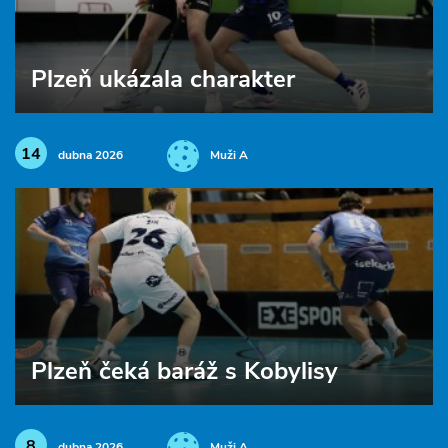
Plzeň ukázala charakter
14
dubna 2026
Muži A
Plzeň čeká baráž s Kobylisy
8