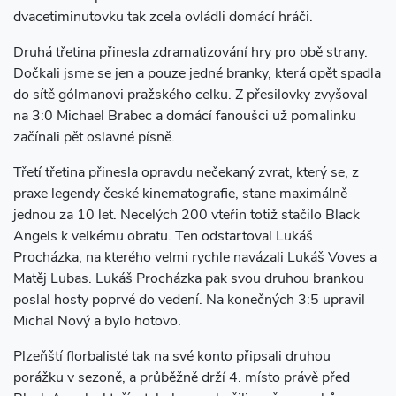
dvacetiminutovku tak zcela ovládli domácí hráči.
Druhá třetina přinesla zdramatizování hry pro obě strany.
Dočkali jsme se jen a pouze jedné branky, která opět spadla
do sítě gólmanovi pražského celku. Z přesilovky zvyšoval
na 3:0 Michael Brabec a domácí fanoušci už pomalinku
začínali pět oslavné písně.
Třetí třetina přinesla opravdu nečekaný zvrat, který se, z
praxe legendy české kinematografie, stane maximálně
jednou za 10 let. Necelých 200 vteřin totiž stačilo Black
Angels k velkému obratu. Ten odstartoval Lukáš
Procházka, na kterého velmi rychle navázali Lukáš Voves a
Matěj Lubas. Lukáš Procházka pak svou druhou brankou
poslal hosty poprvé do vedení. Na konečných 3:5 upravil
Michal Nový a bylo hotovo.
Plzeňští florbalisté tak na své konto připsali druhou
porážku v sezoně, a průběžně drží 4. místo právě před