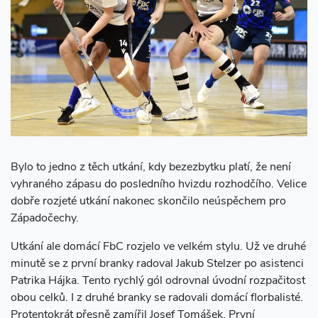
Bylo to jedno z těch utkání, kdy bezezbytku platí, že není
vyhraného zápasu do posledního hvizdu rozhodčího. Velice
dobře rozjeté utkání nakonec skončilo neúspěchem pro
Západočechy.
Utkání ale domácí FbC rozjelo ve velkém stylu. Už ve druhé
minutě se z první branky radoval Jakub Stelzer po asistenci
Patrika Hájka. Tento rychlý gól odrovnal úvodní rozpačitost
obou celků. I z druhé branky se radovali domácí florbalisté.
Protentokrát přesně zamířil Josef Tomášek. První