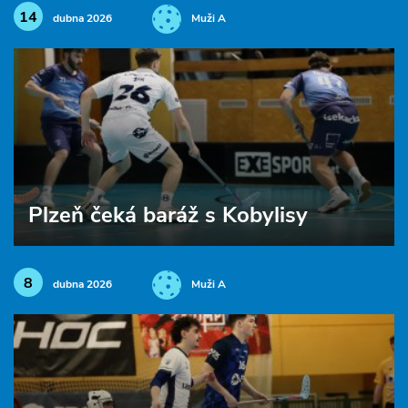
14
dubna 2026
Muži A
Plzeň čeká baráž s Kobylisy
8
dubna 2026
Muži A