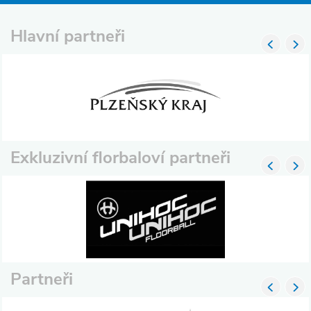
Hlavní partneři
Exkluzivní florbaloví partneři
Partneři