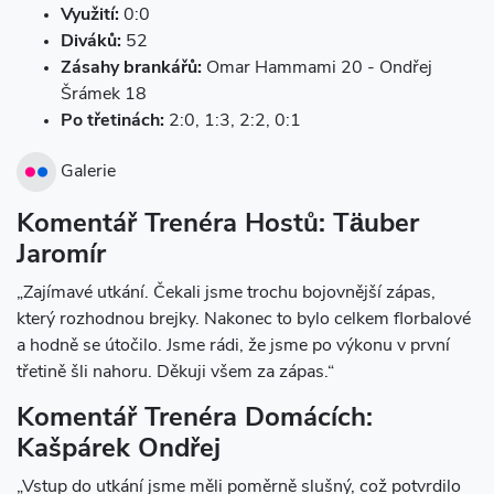
Využití:
0:0
Diváků:
52
Zásahy brankářů:
Omar Hammami 20 - Ondřej
Šrámek 18
Po třetinách:
2:0, 1:3, 2:2, 0:1
Galerie
Komentář Trenéra Hostů: Täuber
Jaromír
„Zajímavé utkání. Čekali jsme trochu bojovnější zápas,
který rozhodnou brejky. Nakonec to bylo celkem florbalové
a hodně se útočilo. Jsme rádi, že jsme po výkonu v první
třetině šli nahoru. Děkuji všem za zápas.“
Komentář Trenéra Domácích:
Kašpárek Ondřej
„Vstup do utkání jsme měli poměrně slušný, což potvrdilo