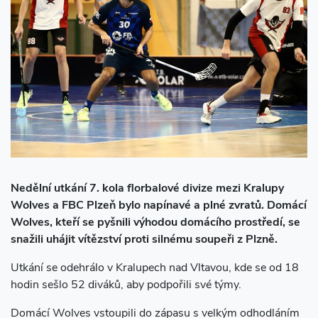
Nedělní utkání 7. kola florbalové divize mezi Kralupy
Wolves a FBC Plzeň bylo napínavé a plné zvratů. Domácí
Wolves, kteří se pyšnili výhodou domácího prostředí, se
snažili uhájit vítězství proti silnému soupeři z Plzně.
Utkání se odehrálo v Kralupech nad Vltavou, kde se od 18
hodin sešlo 52 diváků, aby podpořili své týmy.
Domácí Wolves vstoupili do zápasu s velkým odhodláním