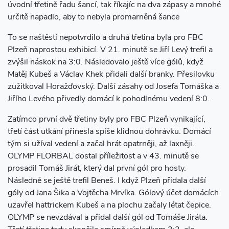
úvodní třetině řadu šancí, tak říkajíc na dva zápasy a mnohé
určitě napadlo, aby to nebyla promarněná šance
To se naštěstí nepotvrdilo a druhá třetina byla pro FBC
Plzeň naprostou exhibicí. V 21. minutě se Jiří Levý trefil a
zvýšil náskok na 3:0. Následovalo ještě více gólů, když
Matěj Kubeš a Václav Khek přidali další branky. Přesilovku
zužitkoval Horažďovský. Další zásahy od Josefa Tomáška a
Jiřího Levého přivedly domácí k pohodlnému vedení 8:0.
Zatímco první dvě třetiny byly pro FBC Plzeň vynikající,
třetí část utkání přinesla spíše klidnou dohrávku. Domácí
tým si užíval vedení a začal hrát opatrněji, až laxněji.
OLYMP FLORBAL dostal příležitost a v 43. minutě se
prosadil Tomáš Jirát, který dal první gól pro hosty.
Následně se ještě trefil Beneš. I když Plzeň přidala další
góly od Jana Šika a Vojtěcha Mrvíka. Gólový účet domácích
uzavřel hattrickem Kubeš a na plochu začaly létat čepice.
OLYMP se nevzdával a přidal další gól od Tomáše Jiráta.