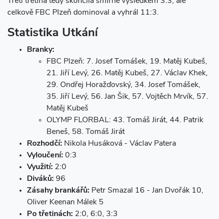
Třetí třetina tedy skončila smírně výsledkem 3:3, ale
celkově FBC Plzeň dominoval a vyhrál 11:3.
Statistika Utkání
Branky:
FBC Plzeň: 7. Josef Tomášek, 19. Matěj Kubeš,
21. Jiří Levý, 26. Matěj Kubeš, 27. Václav Khek,
29. Ondřej Horažďovský, 34. Josef Tomášek,
35. Jiří Levý, 56. Jan Šik, 57. Vojtěch Mrvík, 57.
Matěj Kubeš
OLYMP FLORBAL: 43. Tomáš Jirát, 44. Patrik
Beneš, 58. Tomáš Jirát
Rozhodčí:
Nikola Husáková - Václav Patera
Vyloučení:
0:3
Využití:
2:0
Diváků:
96
Zásahy brankářů:
Petr Smazal 16 - Jan Dvořák 10,
Oliver Keenan Málek 5
Po třetinách:
2:0, 6:0, 3:3