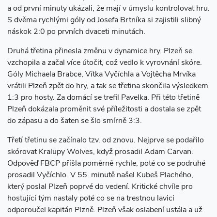
a od první minuty ukázali, že mají v úmyslu kontrolovat hru.
S dvěma rychlými góly od Josefa Brtníka si zajistili slibný
náskok 2:0 po prvních dvaceti minutách.
Druhá třetina přinesla změnu v dynamice hry. Plzeň se
vzchopila a začal více útočit, což vedlo k vyrovnání skóre.
Góly Michaela Brabce, Vítka Vyčíchla a Vojtěcha Mrvíka
vrátili Plzeň zpět do hry, a tak se třetina skončila výsledkem
1:3 pro hosty. Za domácí se trefil Pavelka. Při této třetině
Plzeň dokázala proměnit své příležitosti a dostala se zpět
do zápasu a do šaten se šlo smírně 3:3.
Třetí třetinu se začínalo tzv. od znovu. Nejprve se podařilo
skórovat Kralupy Wolves, když prosadil Adam Carvan.
Odpověď FBCP přišla poměrně rychle, poté co se podruhé
prosadil Vyčíchlo. V 55. minutě našel Kubeš Plachého,
který poslal Plzeň poprvé do vedení. Kritické chvíle pro
hostující tým nastaly poté co se na trestnou lavici
odporoučel kapitán Plzně. Plzeň však oslabení ustála a už