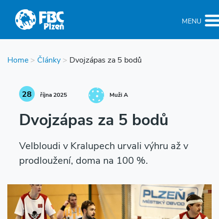
MENU
Home
>
Články
>
Dvojzápas za 5 bodů
28
října 2025
Muži A
Dvojzápas za 5 bodů
Velbloudi v Kralupech urvali výhru až v
prodloužení, doma na 100 %.