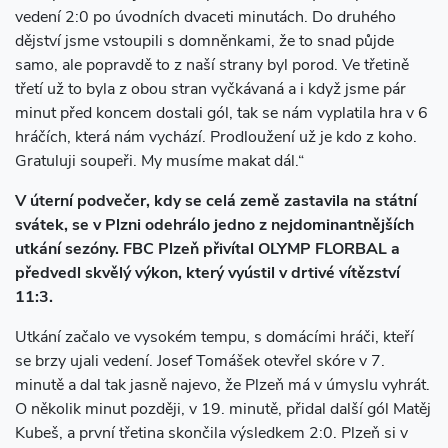
vedení 2:0 po úvodních dvaceti minutách. Do druhého
dějství jsme vstoupili s domněnkami, že to snad půjde
samo, ale popravdě to z naší strany byl porod. Ve třetině
třetí už to byla z obou stran vyčkávaná a i když jsme pár
minut před koncem dostali gól, tak se nám vyplatila hra v 6
hráčích, která nám vychází. Prodloužení už je kdo z koho.
Gratuluji soupeři. My musíme makat dál.“
V úterní podvečer, kdy se celá země zastavila na státní
svátek, se v Plzni odehrálo jedno z nejdominantnějších
utkání sezóny. FBC Plzeň přivítal OLYMP FLORBAL a
předvedl skvělý výkon, který vyústil v drtivé vítězství
11:3.
Utkání začalo ve vysokém tempu, s domácími hráči, kteří
se brzy ujali vedení. Josef Tomášek otevřel skóre v 7.
minutě a dal tak jasně najevo, že Plzeň má v úmyslu vyhrát.
O několik minut později, v 19. minutě, přidal další gól Matěj
Kubeš, a první třetina skončila výsledkem 2:0. Plzeň si v