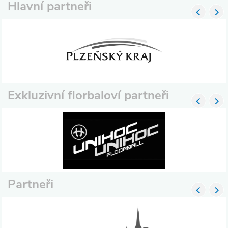
Hlavní partneři
Exkluzivní florbaloví partneři
Partneři