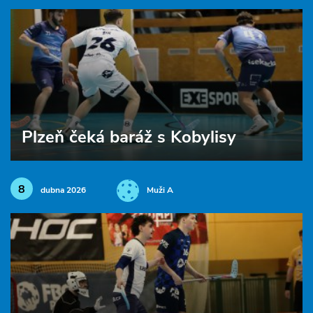
Plzeň čeká baráž s Kobylisy
8
dubna 2026
Muži A