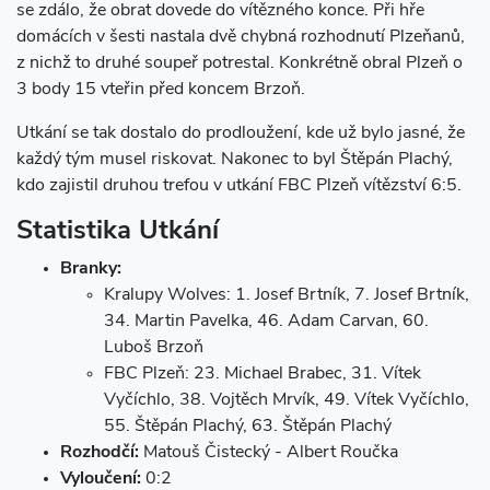
se zdálo, že obrat dovede do vítězného konce. Při hře
domácích v šesti nastala dvě chybná rozhodnutí Plzeňanů,
z nichž to druhé soupeř potrestal. Konkrétně obral Plzeň o
3 body 15 vteřin před koncem Brzoň.
Utkání se tak dostalo do prodloužení, kde už bylo jasné, že
každý tým musel riskovat. Nakonec to byl Štěpán Plachý,
kdo zajistil druhou trefou v utkání FBC Plzeň vítězství 6:5.
Statistika Utkání
Branky:
Kralupy Wolves: 1. Josef Brtník, 7. Josef Brtník,
34. Martin Pavelka, 46. Adam Carvan, 60.
Luboš Brzoň
FBC Plzeň: 23. Michael Brabec, 31. Vítek
Vyčíchlo, 38. Vojtěch Mrvík, 49. Vítek Vyčíchlo,
55. Štěpán Plachý, 63. Štěpán Plachý
Rozhodčí:
Matouš Čistecký - Albert Roučka
Vyloučení:
0:2