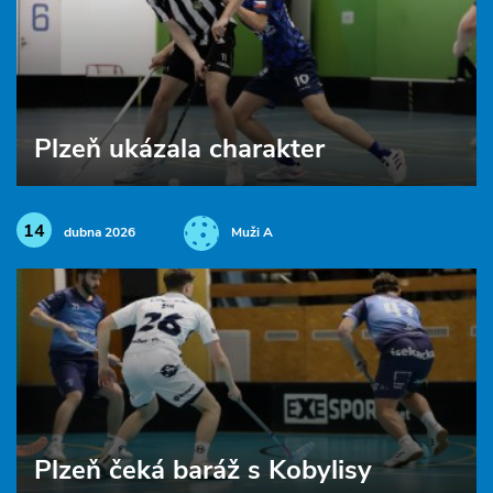
Plzeň ukázala charakter
14
dubna 2026
Muži A
Plzeň čeká baráž s Kobylisy