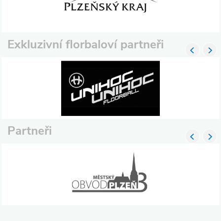
Exkluzivní florbaloví partneři
Partneři