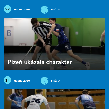
22
dubna 2026
Muži A
Plzeň ukázala charakter
14
dubna 2026
Muži A