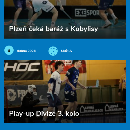
Plzeň čeká baráž s Kobylisy
8
dubna 2026
Muži A
Play-up Divize 3. kolo