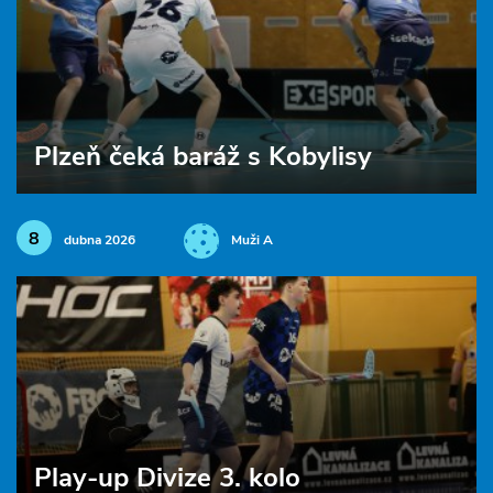
Plzeň čeká baráž s Kobylisy
8
dubna 2026
Muži A
Play-up Divize 3. kolo