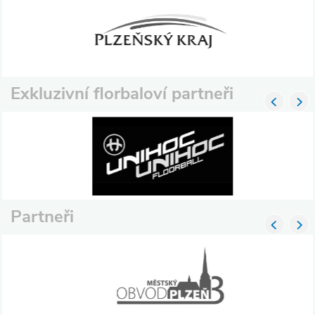
Exkluzivní florbaloví partneři
Partneři