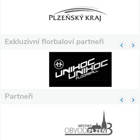
Exkluzivní florbaloví partneři
Partneři