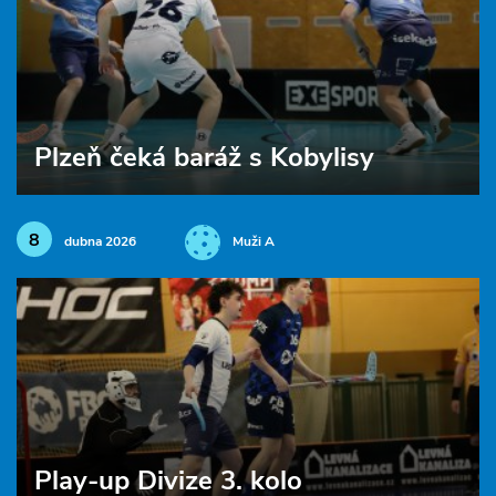
Plzeň čeká baráž s Kobylisy
8
dubna 2026
Muži A
Play-up Divize 3. kolo